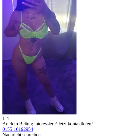
1-4
2
An dem Beitrag interessiert?
Jetzt kontaktieren!
A
0155-10192954
0
Nachricht schreiben
N