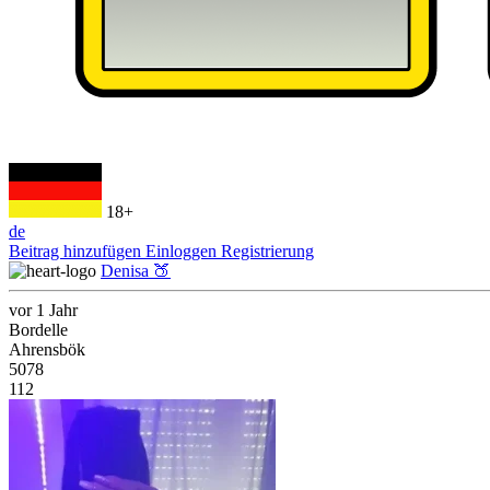
18+
de
Beitrag hinzufügen
Einloggen
Registrierung
Denisa 🍑
vor 1 Jahr
Bordelle
Ahrensbök
5078
112