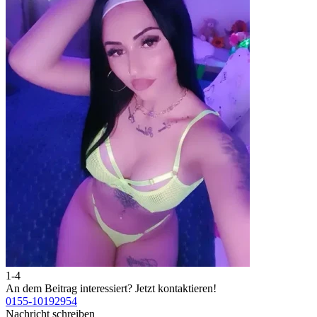
1-4
2
An dem Beitrag interessiert?
Jetzt kontaktieren!
A
0155-10192954
0
Nachricht schreiben
N