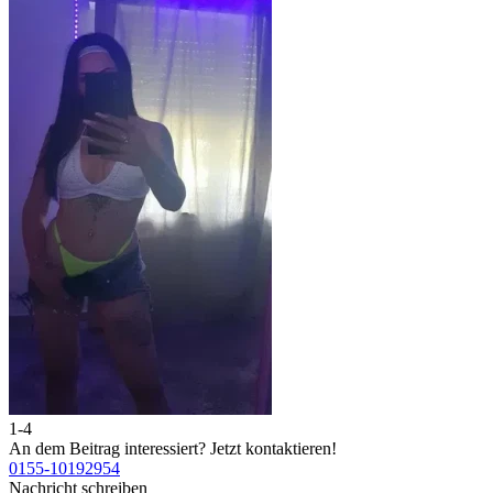
1-4
2
An dem Beitrag interessiert?
Jetzt kontaktieren!
A
0155-10192954
0
Nachricht schreiben
N