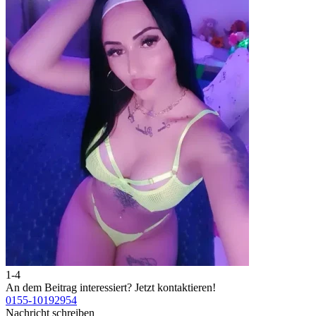
1-4
2
An dem Beitrag interessiert?
Jetzt kontaktieren!
A
0155-10192954
0
Nachricht schreiben
N