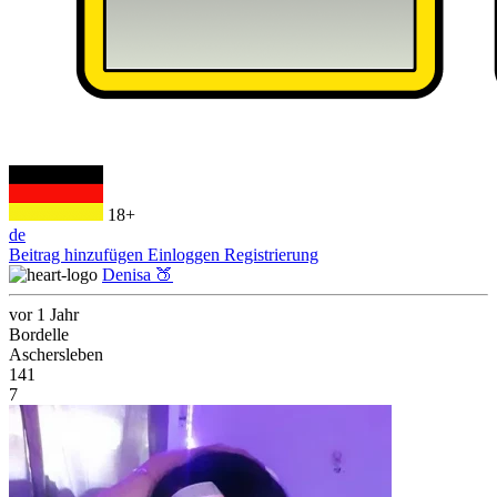
18+
de
Beitrag hinzufügen
Einloggen
Registrierung
Denisa 🍑
vor 1 Jahr
Bordelle
Aschersleben
141
7