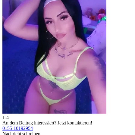
1-4
2
An dem Beitrag interessiert?
Jetzt kontaktieren!
A
0155-10192954
0
Nachricht schreiben
N