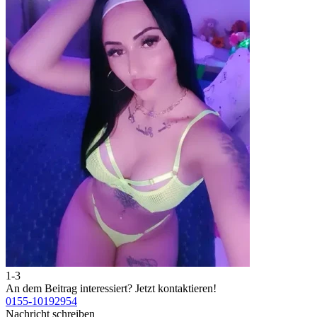
1-3
2
An dem Beitrag interessiert?
Jetzt kontaktieren!
A
0155-10192954
0
Nachricht schreiben
N