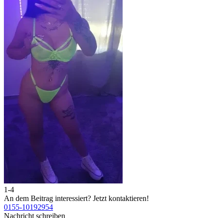
1-4
2
An dem Beitrag interessiert?
Jetzt kontaktieren!
A
0155-10192954
0
Nachricht schreiben
N