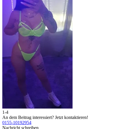
1-4
2
An dem Beitrag interessiert?
Jetzt kontaktieren!
A
0155-10192954
0
Nachricht schreiben
N