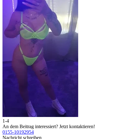
1-4
2
An dem Beitrag interessiert?
Jetzt kontaktieren!
A
0155-10192954
0
Nachricht schreiben
N