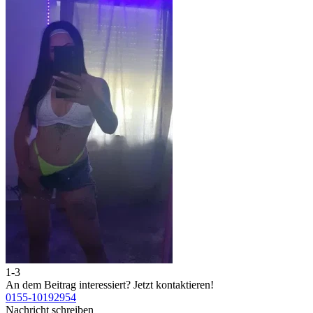
1-3
2
An dem Beitrag interessiert?
Jetzt kontaktieren!
A
0155-10192954
0
Nachricht schreiben
N