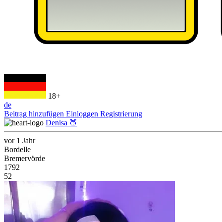
18+
de
Beitrag hinzufügen
Einloggen
Registrierung
Denisa 🍑
vor 1 Jahr
Bordelle
Bremervörde
1792
52