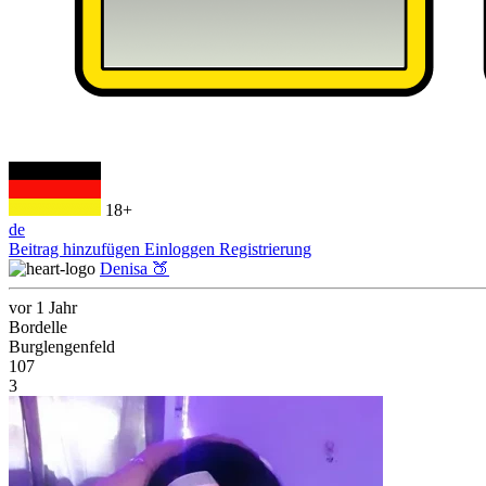
18+
de
Beitrag hinzufügen
Einloggen
Registrierung
Denisa 🍑
vor 1 Jahr
Bordelle
Burglengenfeld
107
3