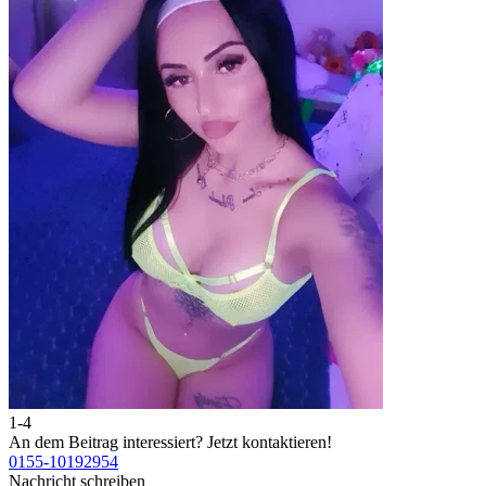
1-4
2
An dem Beitrag interessiert?
Jetzt kontaktieren!
A
0155-10192954
0
Nachricht schreiben
N