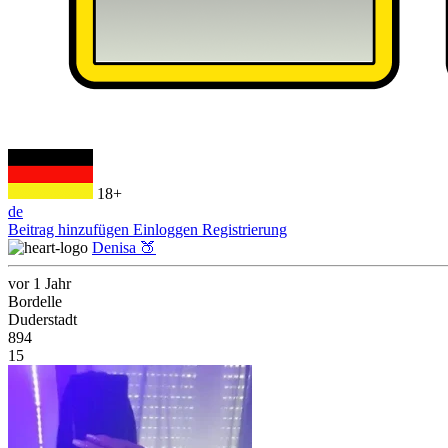
18+
de
Beitrag hinzufügen
Einloggen
Registrierung
Denisa 🍑
vor 1 Jahr
Bordelle
Duderstadt
894
15