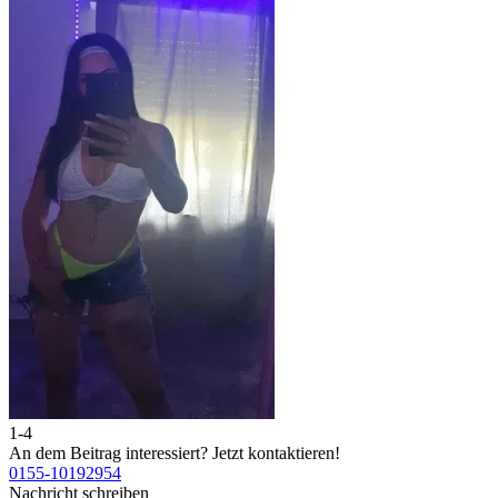
1-4
2
An dem Beitrag interessiert?
Jetzt kontaktieren!
A
0155-10192954
0
Nachricht schreiben
N