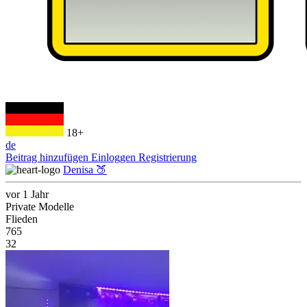
18+
de
Beitrag hinzufügen
Einloggen
Registrierung
Denisa 🍑
vor 1 Jahr
Private Modelle
Flieden
765
32