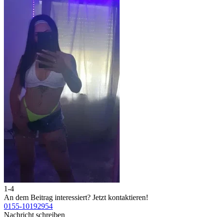
1-4
2
An dem Beitrag interessiert?
Jetzt kontaktieren!
A
0155-10192954
0
Nachricht schreiben
N