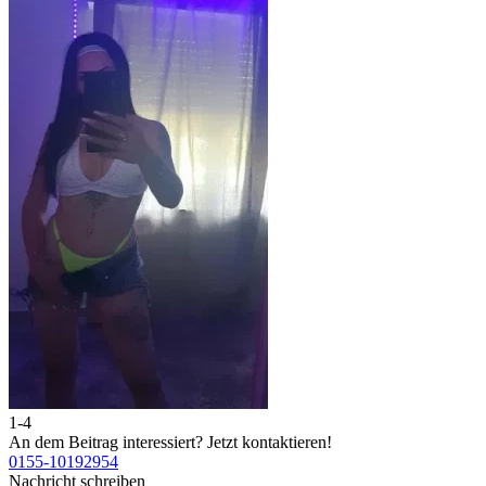
1-4
2
An dem Beitrag interessiert?
Jetzt kontaktieren!
A
0155-10192954
0
Nachricht schreiben
N