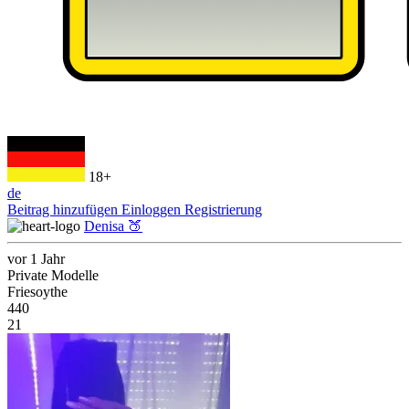
18+
de
Beitrag hinzufügen
Einloggen
Registrierung
Denisa 🍑
vor 1 Jahr
Private Modelle
Friesoythe
440
21