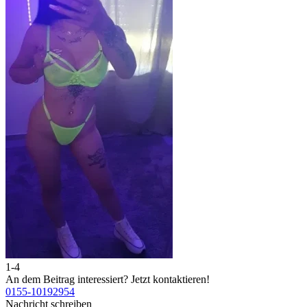
1-4
2
An dem Beitrag interessiert?
Jetzt kontaktieren!
A
0155-10192954
0
Nachricht schreiben
N