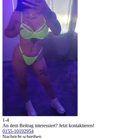
1-4
2
An dem Beitrag interessiert?
Jetzt kontaktieren!
A
0155-10192954
0
Nachricht schreiben
N