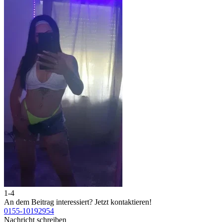
1-4
2
An dem Beitrag interessiert?
Jetzt kontaktieren!
A
0155-10192954
0
Nachricht schreiben
N