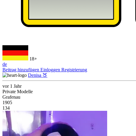
18+
de
Beitrag hinzufügen
Einloggen
Registrierung
Denisa 🍑
vor 1 Jahr
Private Modelle
Grafenau
1905
134