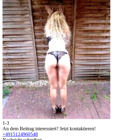
1-3
2
An dem Beitrag interessiert?
Jetzt kontaktieren!
A
+4915124960548
Nachricht schreiben
N