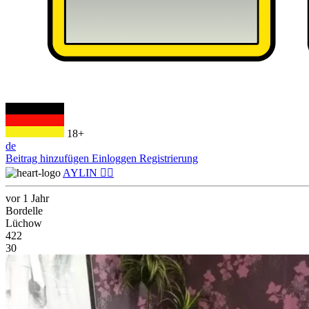
18+
de
Beitrag hinzufügen
Einloggen
Registrierung
AYLIN ❤️‍🔥
vor 1 Jahr
Bordelle
Lüchow
422
30