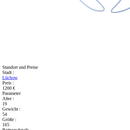
Standort und Preise
Stadt
:
Lüchow
Preis
:
1200 €
Parameter
Alter
:
19
Gewicht
:
54
Größe
:
165
Beitragsdetails