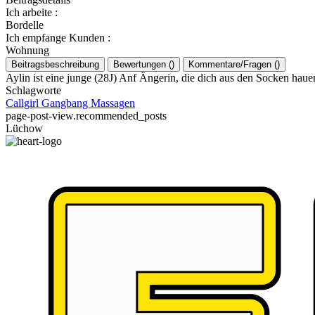
Ich arbeite
:
Bordelle
Ich empfange Kunden
:
Wohnung
Beitragsbeschreibung
Bewertungen
(
)
Kommentare/Fragen
(
)
Aylin ist eine junge (28J) Anf Ängerin, die dich aus den Socken haue
Schlagworte
Callgirl
Gangbang
Massagen
page-post-view.recommended_posts
Lüchow