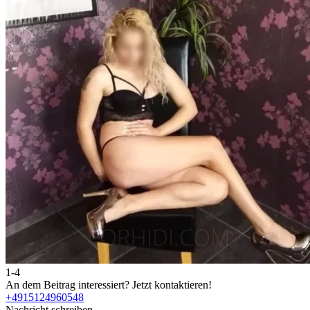
1-4
An dem Beitrag interessiert?
Jetzt kontaktieren!
+4915124960548
Nachricht schreiben