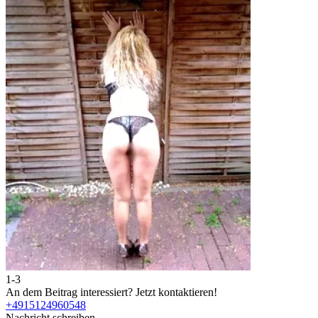
1-3
2
An dem Beitrag interessiert?
Jetzt kontaktieren!
A
+4915124960548
Nachricht schreiben
N