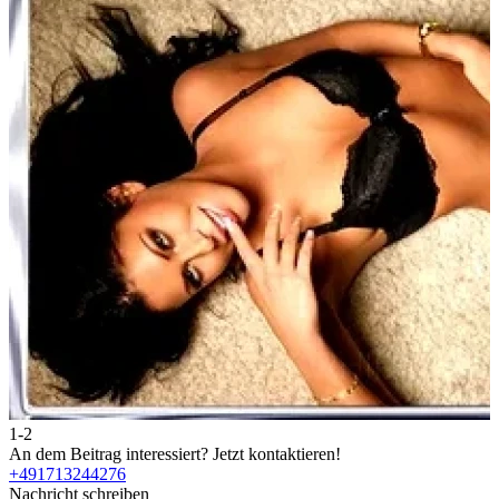
1-2
2
An dem Beitrag interessiert?
Jetzt kontaktieren!
A
+491713244276
Nachricht schreiben
N