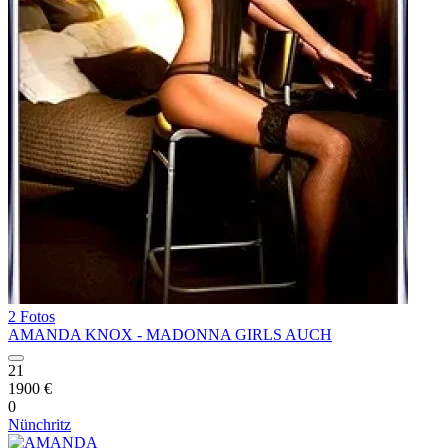
2 Fotos
AMANDA KNOX - MADONNA GIRLS AUCH
21
1900 €
0
Nünchritz