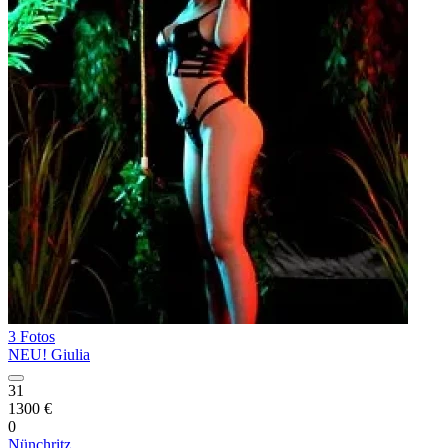
3 Fotos
NEU! Giulia
31
1300 €
0
Nünchritz