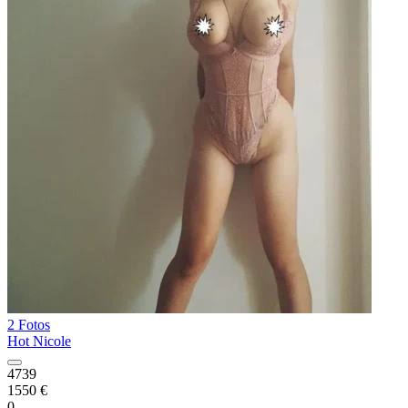
2 Fotos
Hot Nicole
4739
1550 €
0