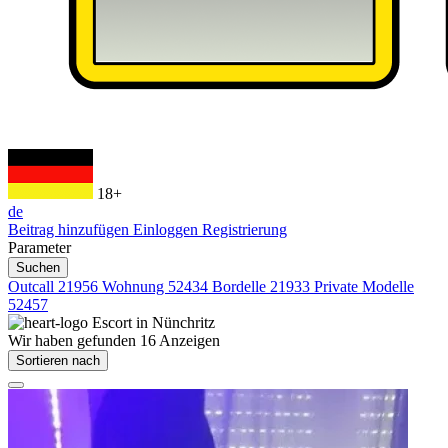
18+
de
Beitrag hinzufügen
Einloggen
Registrierung
Parameter
Suchen
Outcall
21956
Wohnung
52434
Bordelle
21933
Private Modelle
52457
Escort in
Nünchritz
Wir haben gefunden
16
Anzeigen
Sortieren nach