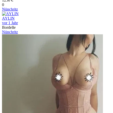
1250 €
0
Nünchritz
AYLIN
vor 1 Jahr
Bordelle
Nünchritz