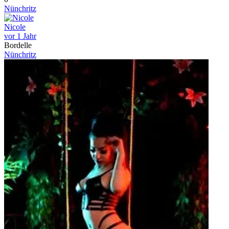
Nünchritz
Nicole
vor 1 Jahr
Bordelle
Nünchritz