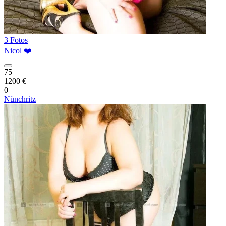
3 Fotos
Nicol ❤️
75
1200 €
0
Nünchritz