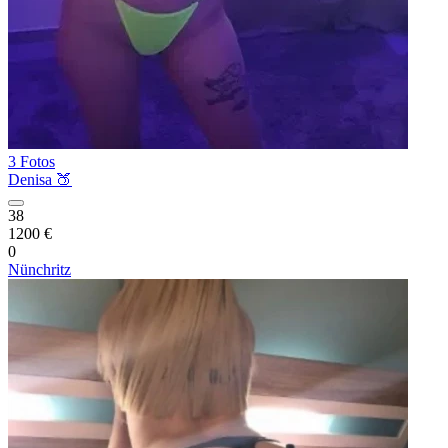
3 Fotos
Denisa 🍑
38
1200 €
0
Nünchritz