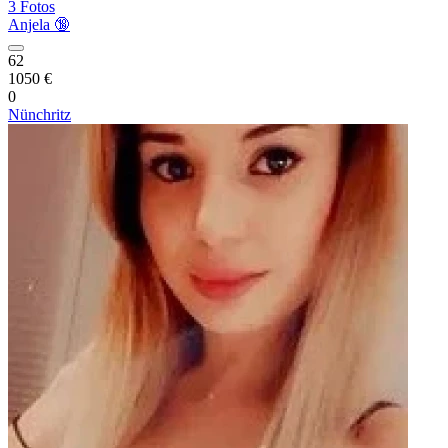
3 Fotos
Anjela 🔞
62
1050 €
0
Nünchritz