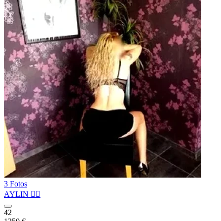
3 Fotos
AYLIN ❤️‍🔥
42