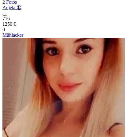
2 Fotos
Anjela 🔞
716
1250 €
0
Mühlacker