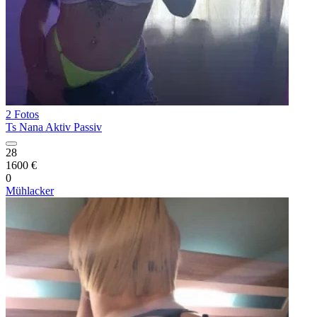
2 Fotos
Ts Nana Aktiv Passiv
28
1600 €
0
Mühlacker