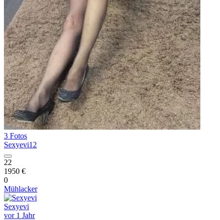
3 Fotos
Sexyevi12
22
1950 €
0
Mühlacker
Sexyevi
vor 1 Jahr