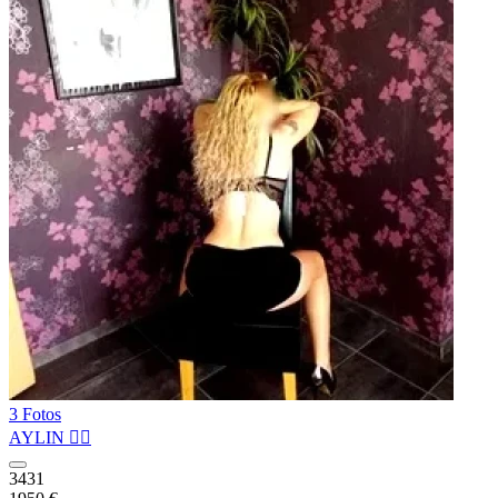
3 Fotos
AYLIN ❤️‍🔥
3431