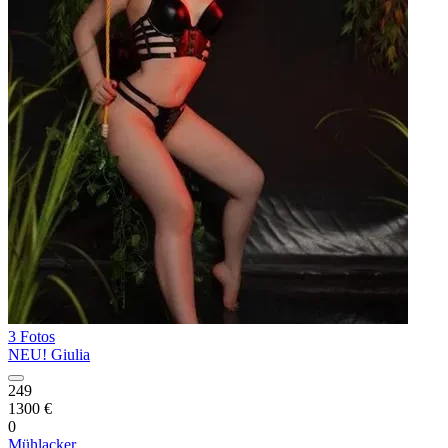
3 Fotos
NEU! Giulia
249
1300 €
0
Mühlacker