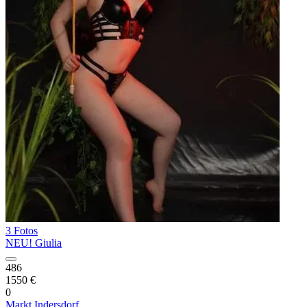
3 Fotos
NEU! Giulia
486
1550 €
0
Markt Indersdorf