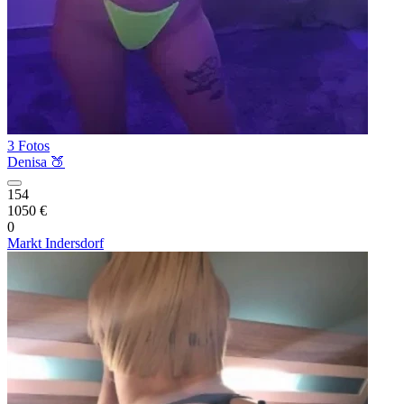
3 Fotos
Denisa 🍑
154
1050 €
0
Markt Indersdorf