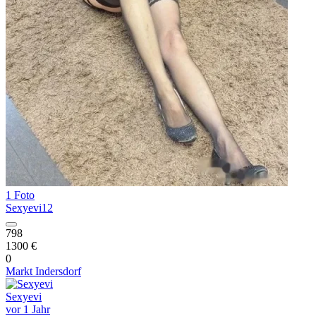
1 Foto
Sexyevi12
798
1300 €
0
Markt Indersdorf
Sexyevi
vor 1 Jahr