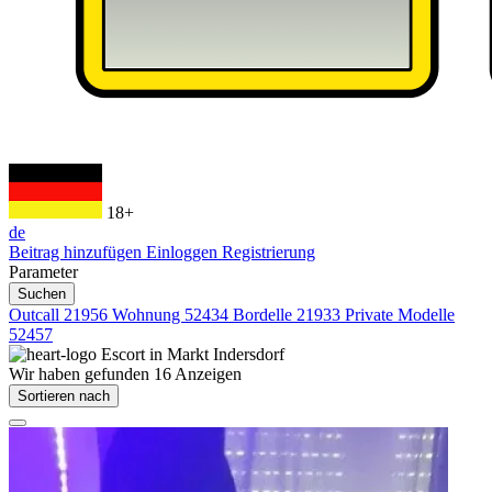
18+
de
Beitrag hinzufügen
Einloggen
Registrierung
Parameter
Suchen
Outcall
21956
Wohnung
52434
Bordelle
21933
Private Modelle
52457
Escort in
Markt Indersdorf
Wir haben gefunden
16
Anzeigen
Sortieren nach