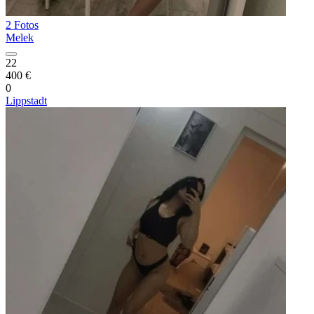
2 Fotos
Melek
22
400 €
0
Lippstadt