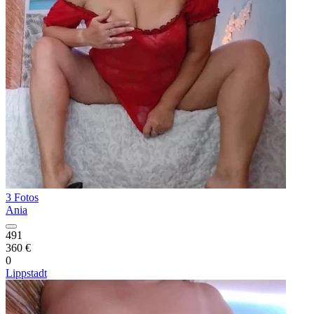
3 Fotos
Ania
491
360 €
0
Lippstadt