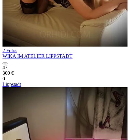
2 Fotos
WIKA IM ATELIER LIPPSTADT
47
300 €
0
Lippstadt