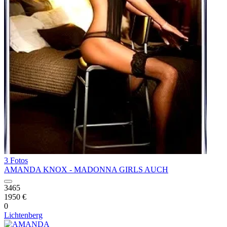
3 Fotos
AMANDA KNOX - MADONNA GIRLS AUCH
3465
1950 €
0
Lichtenberg