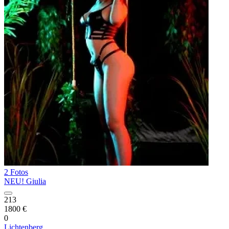
2 Fotos
NEU! Giulia
213
1800 €
0
Lichtenberg