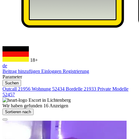
18+
de
Beitrag hinzufügen
Einloggen
Registrierung
Parameter
Suchen
Outcall
21956
Wohnung
52434
Bordelle
21933
Private Modelle
52457
Escort in
Lichtenberg
Wir haben gefunden
16
Anzeigen
Sortieren nach