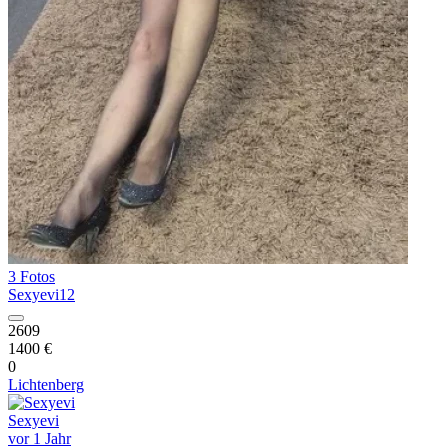
3 Fotos
Sexyevi12
2609
1400 €
0
Lichtenberg
Sexyevi
vor 1 Jahr