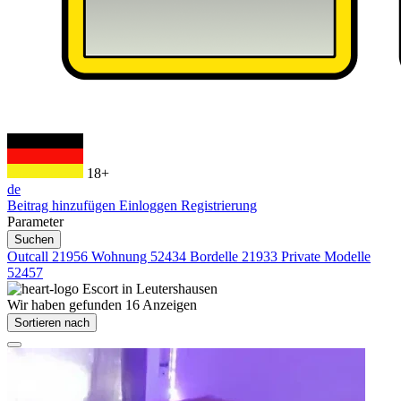
18+
de
Beitrag hinzufügen
Einloggen
Registrierung
Parameter
Suchen
Outcall
21956
Wohnung
52434
Bordelle
21933
Private Modelle
52457
Escort in
Leutershausen
Wir haben gefunden
16
Anzeigen
Sortieren nach