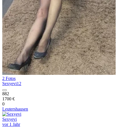
2 Fotos
Sexyevi12
882
1700 €
0
Leutershausen
Sexyevi
vor 1 Jahr