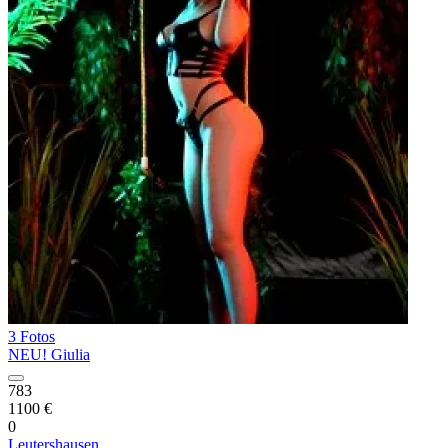
3 Fotos
NEU! Giulia
783
1100 €
0
Leutershausen