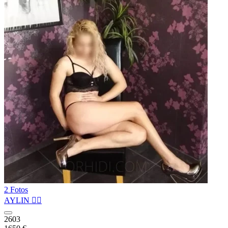
2 Fotos
AYLIN ❤️‍🔥
2603