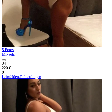
5 Fotos
Mikaela
34
220 €
0
Leinfelden-Echterdingen