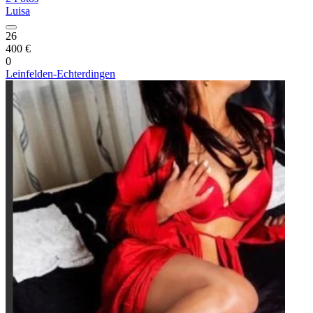
Luisa
26
400 €
0
Leinfelden-Echterdingen