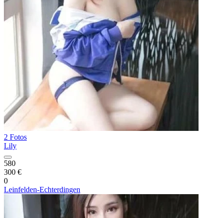
2 Fotos
Lily
580
300 €
0
Leinfelden-Echterdingen