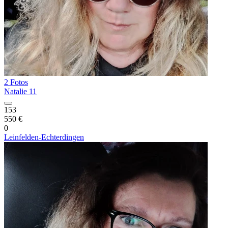
2 Fotos
Natalie 11
153
550 €
0
Leinfelden-Echterdingen