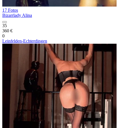
17 Fotos
Bizarrlady Alina
35
360 €
0
Leinfelden-Echterdingen