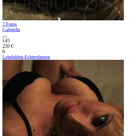
2 Fotos
Gabriella
145
220 €
0
Leinfelden-Echterdingen