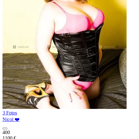
3 Fotos
Nicol ❤️
400
1100 €