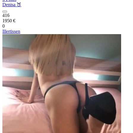
Denisa 🍑
416
1950 €
0
Illertissen