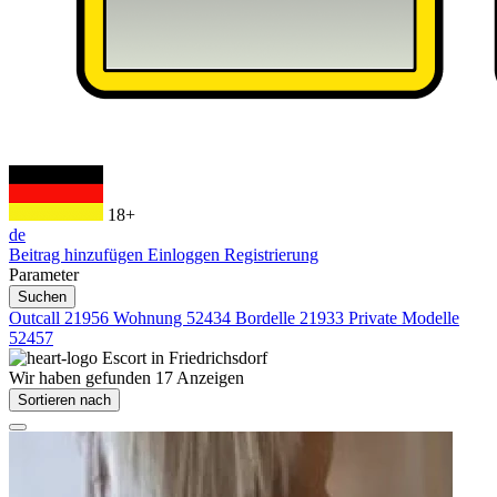
18+
de
Beitrag hinzufügen
Einloggen
Registrierung
Parameter
Suchen
Outcall
21956
Wohnung
52434
Bordelle
21933
Private Modelle
52457
Escort in
Friedrichsdorf
Wir haben gefunden
17
Anzeigen
Sortieren nach