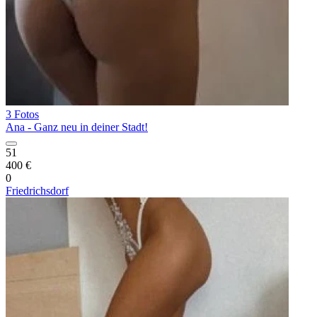
3 Fotos
Ana - Ganz neu in deiner Stadt!
51
400 €
0
Friedrichsdorf