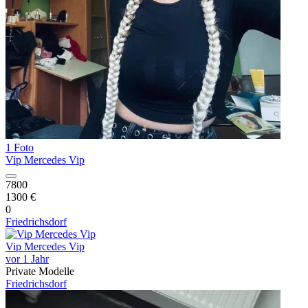
1 Foto
Vip Mercedes Vip
7800
1300 €
0
Friedrichsdorf
Vip Mercedes Vip
vor 1 Jahr
Private Modelle
Friedrichsdorf