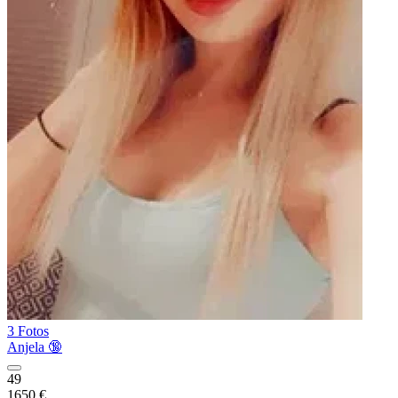
3 Fotos
Anjela 🔞
49
1650 €