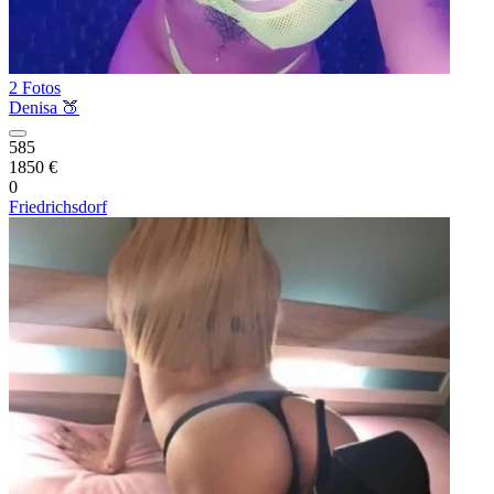
2 Fotos
Denisa 🍑
585
1850 €
0
Friedrichsdorf