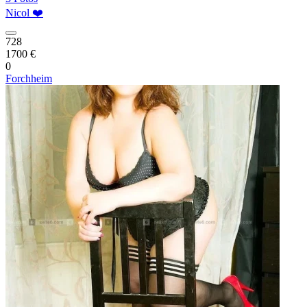
Nicol ❤️
728
1700 €
0
Forchheim