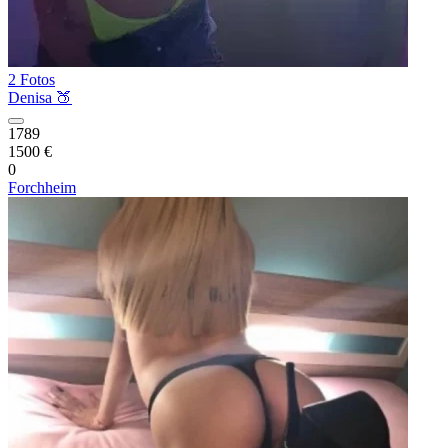
2 Fotos
Denisa 🍑
1789
1500 €
0
Forchheim