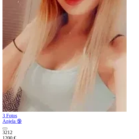
3 Fotos
Anjela 🔞
3212
1200 €