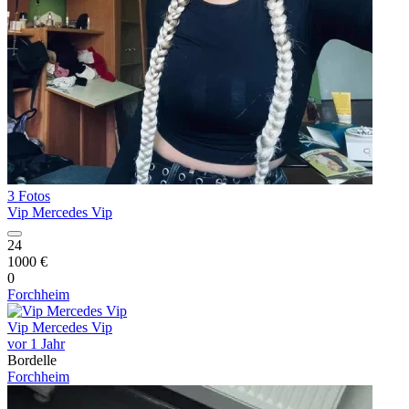
3 Fotos
Vip Mercedes Vip
24
1000 €
0
Forchheim
Vip Mercedes Vip
vor 1 Jahr
Bordelle
Forchheim